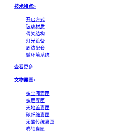
技术特点
>
开启方式
玻璃材质
骨架结构
灯光设备
周边配套
微环境系统
查看更多
文物囊匣
>
多宝阁囊匣
多层囊匣
天地盖囊匣
碳纤维囊匣
无酸传统囊匣
卷轴囊匣