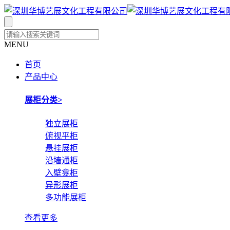
MENU
首页
产品中心
展柜分类
>
独立展柜
俯视平柜
悬挂展柜
沿墙通柜
入壁龛柜
异形展柜
多功能展柜
查看更多