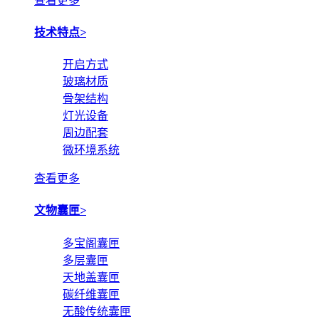
查看更多
技术特点
>
开启方式
玻璃材质
骨架结构
灯光设备
周边配套
微环境系统
查看更多
文物囊匣
>
多宝阁囊匣
多层囊匣
天地盖囊匣
碳纤维囊匣
无酸传统囊匣