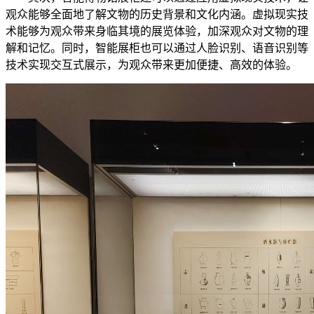
观众能够全面地了解文物的历史背景和文化内涵。虚拟现实技
术能够为观众带来身临其境的展览体验，加深观众对文物的理
解和记忆。同时，智能展柜也可以通过人脸识别、语音识别等
技术实现交互式展示，为观众带来更加便捷、高效的体验。