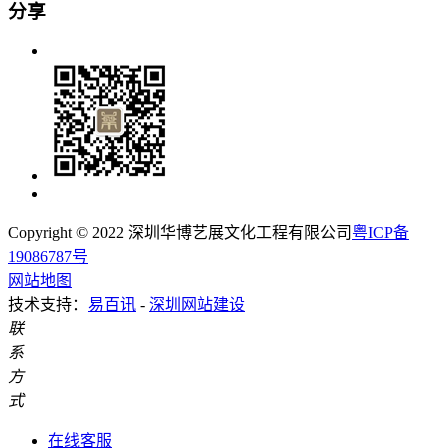
分享
Copyright © 2022 深圳华博艺展文化工程有限公司
粤ICP备
19086787号
网站地图
技术支持：
易百讯
-
深圳网站建设
联
系
方
式
在线客服