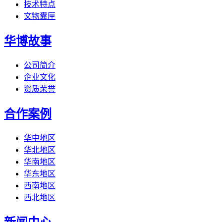
技术特点
文物囊匣
华博故事
公司简介
企业文化
资质荣誉
合作案例
华中地区
华北地区
华南地区
华东地区
西南地区
西北地区