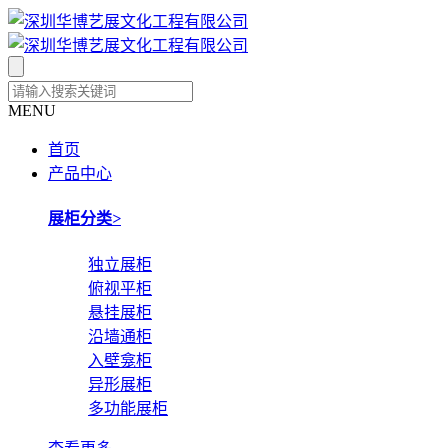
MENU
首页
产品中心
展柜分类
>
独立展柜
俯视平柜
悬挂展柜
沿墙通柜
入壁龛柜
异形展柜
多功能展柜