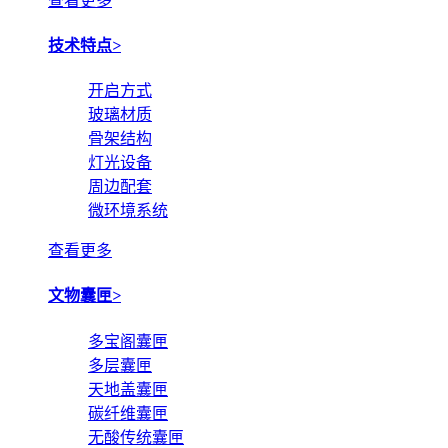
查看更多
技术特点
>
开启方式
玻璃材质
骨架结构
灯光设备
周边配套
微环境系统
查看更多
文物囊匣
>
多宝阁囊匣
多层囊匣
天地盖囊匣
碳纤维囊匣
无酸传统囊匣